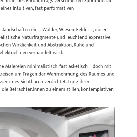
rohen Kraft des Farbauftrags verschmelzen Spontaneität
eines intuitiven, fast performativen
landschaften ein – Wälder, Wiesen, Felder –, die er
ealistische Naturfragmente und leuchtend expressive
schen Wirklichkeit und Abstraktion, Ruhe und
llektuell neu verhandelt wird.
ne Malereien minimalistisch, fast asketisch – doch mit
en kreisen um Fragen der Wahrnehmung, des Raumes und
senz des Sichtbaren verdichtet. Trotz ihrer
 die Betrachter:innen zu einem stillen, kontemplativen