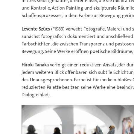
mittels selbstgebauter, breiter Pinsel, die sie mit kr
und Kontrolle, Action Painting und skulpturale Räumlich
Schaffensprozesses, in dem Farbe zur Bewegung gerin
Levente Szücs
(*1989) verwebt Fotografie, Malerei und 
zunächst fotografisch dokumentiert und anschließend 
Farbschichten, die zwischen Transparenz und pastosen 
Bewegung. Seine Werke eröffnen poetische Bildräume, i
Hiroki Tanaka
verfolgt einen reduktiven Ansatz, der durc
jedem weiteren Blick offenbaren sich subtile Schicht
des Unausgesprochenen. Farbe ist für ihn kein bloßes G
reduzierten Palette besitzen seine Werke eine beeindr
Dialog einlädt.