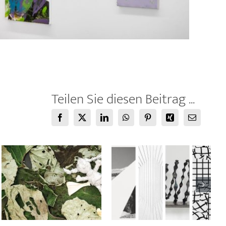
Teilen Sie diesen Beitrag ...
Facebook
X
LinkedIn
WhatsApp
Pinterest
Xing
E-
Mail
04.04.2026 –
21.02.2026 –
09.05.2026
28.03.2026
Anna-Maria Bogner-
Anna
Gabriele-Kutschera-
Khodorkovskaya-
Franz Riedl-Esther
Stefan Zsaitsits
Stocker