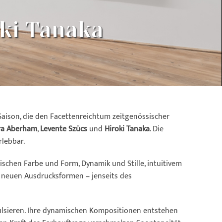
oki Tanaka
Saison, die den Facettenreichtum zeitgenössischer
ra Aberham
,
Levente Szücs
und
Hiroki Tanaka
. Die
rlebbar.
schen Farbe und Form, Dynamik und Stille, intuitivem
h neuen Ausdrucksformen – jenseits des
 pulsieren. Ihre dynamischen Kompositionen entstehen