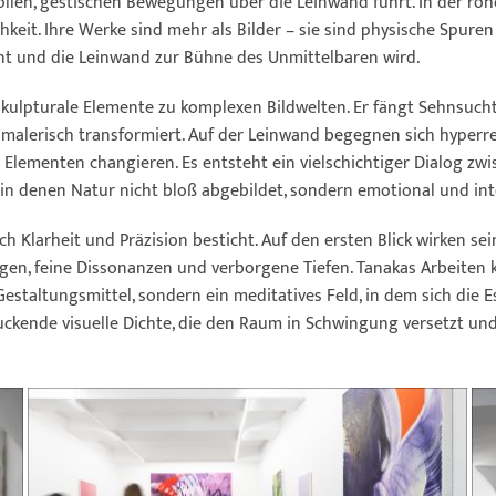
aftvollen, gestischen Bewegungen über die Leinwand führt. In der 
keit. Ihre Werke sind mehr als Bilder – sie sind physische Spuren 
nt und die Leinwand zur Bühne des Unmittelbaren wird.
skulpturale Elemente zu komplexen Bildwelten. Er fängt Sehnsuchts
malerisch transformiert. Auf der Leinwand begegnen sich hyperr
Elementen changieren. Es entsteht ein vielschichtiger Dialog zwi
n denen Natur nicht bloß abgebildet, sondern emotional und inte
h Klarheit und Präzision besticht. Auf den ersten Blick wirken sei
ungen, feine Dissonanzen und verborgene Tiefen. Tanakas Arbeit
estaltungsmittel, sondern ein meditatives Feld, in dem sich die Es
uckende visuelle Dichte, die den Raum in Schwingung versetzt und