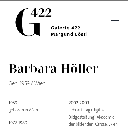
Zum
Inhalt
springen
Barbara Höller
Geb. 1959 / Wien
1959
2002-2003
geboren in Wien
Lehrauftrag (digitale
Bildgestaltung) Akademie
1977-1980
der bildenden Künste, Wien