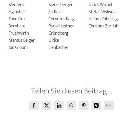
Klemens
Kienesberger
Ulrich Waibel
Figlhuber
Jiri Kolar
Stefan Wykydal
Tone Fink
Cornelius Kolig
Heimo Zobernig
Bernhard
Rudolf Leitner-
Christina Zurfluh
Fruehwirth
Gründberg
Marcus Geiger
Ulrike
Jon Groom
Lienbacher
Teilen Sie diesen Beitrag ...
Facebook
X
LinkedIn
WhatsApp
Pinterest
Xing
E-
Mail