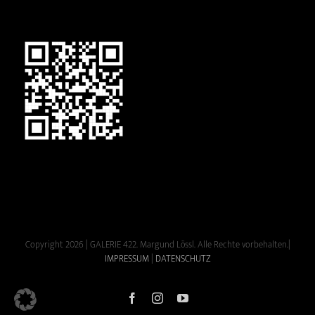
Copyright 2026 | GALERIE 422. Margund Lössl. Alle Rechte vorbehalten.|
IMPRESSUM
|
DATENSCHUTZ
Facebook
Instagram
YouTube