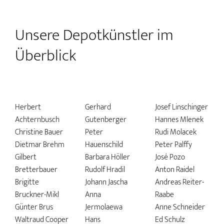
Unsere Depotkünstler im
Überblick
Herbert
Gerhard
Josef Linschinger
Achternbusch
Gutenberger
Hannes Mlenek
Christine Bauer
Peter
Rudi Molacek
Dietmar Brehm
Hauenschild
Peter Palffy
Gilbert
Barbara Höller
José Pozo
Bretterbauer
Rudolf Hradil
Anton Raidel
Brigitte
Johann Jascha
Andreas Reiter-
Bruckner-Mikl
Anna
Raabe
Günter Brus
Jermolaewa
Anne Schneider
Waltraud Cooper
Hans
Ed Schulz