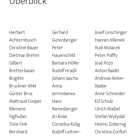
Überblick
Herbert
Gerhard
Josef Linschinger
Achternbusch
Gutenberger
Hannes Mlenek
Christine Bauer
Peter
Rudi Molacek
Dietmar Brehm
Hauenschild
Peter Palffy
Gilbert
Barbara Höller
José Pozo
Bretterbauer
Rudolf Hradil
Anton Raidel
Brigitte
Johann Jascha
Andreas Reiter-
Bruckner-Mikl
Anna
Raabe
Günter Brus
Jermolaewa
Anne Schneider
Waltraud Cooper
Hans
Ed Schulz
Klemens
Kienesberger
Ulrich Waibel
Figlhuber
Jiri Kolar
Stefan Wykydal
Tone Fink
Cornelius Kolig
Heimo Zobernig
Bernhard
Rudolf Leitner-
Christina Zurfluh