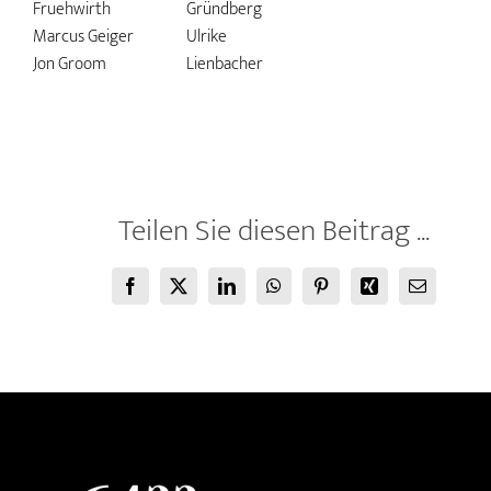
Fruehwirth
Gründberg
Marcus Geiger
Ulrike
Jon Groom
Lienbacher
Teilen Sie diesen Beitrag ...
Facebook
X
LinkedIn
WhatsApp
Pinterest
Xing
E-
Mail