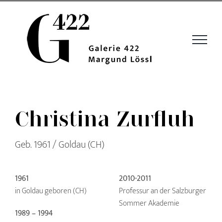
Zum
Inhalt
springen
Christina Zurfluh
Geb. 1961 / Goldau (CH)
1961
2010-2011
in Goldau geboren (CH)
Professur an der Salzburger
Sommer Akademie
1989 – 1994