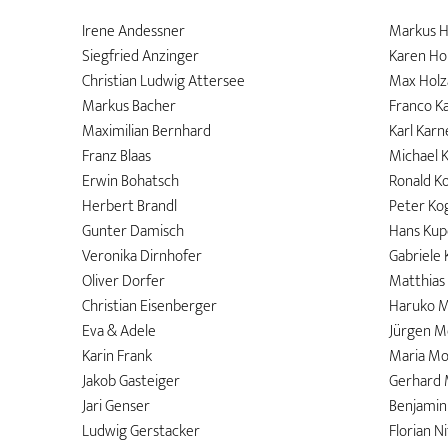
Irene Andessner
Markus H
Siegfried Anzinger
Karen Ho
Christian Ludwig Attersee
Max Holz
Markus Bacher
Franco K
Maximilian Bernhard
Karl Karn
Franz Blaas
Michael 
Erwin Bohatsch
Ronald Ko
Herbert Brandl
Peter Ko
Gunter Damisch
Hans Kup
Veronika Dirnhofer
Gabriele
Oliver Dorfer
Matthias
Christian Eisenberger
Haruko 
Eva & Adele
Jürgen M
Karin Frank
Maria Mo
Jakob Gasteiger
Gerhard 
Jari Genser
Benjamin 
Ludwig Gerstacker
Florian N