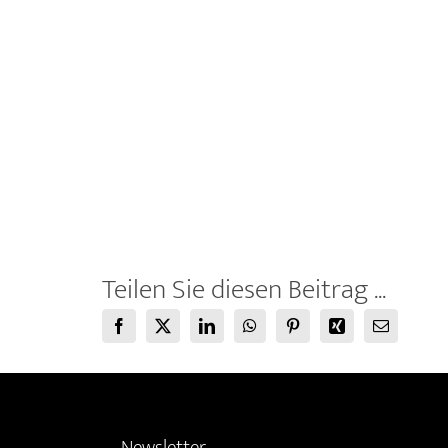
Teilen Sie diesen Beitrag ...
Facebook
X
LinkedIn
WhatsApp
Pinterest
Xing
E-
Mail
Newsletter