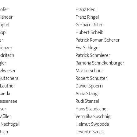
ofer
Franz Riedl
lländer
Franz Ringel
apfel
Gerhard Rühm
appl
Hubert Scheibl
er
Patrick Roman Scherer
Kienzer
Eva Schlegel
dritsch
Patrick Schmierer
gler
Ramona Schnekenburger
elwieser
Martin Schnur
 Kutschera
Robert Schuster
 Lautner
Daniel Spoerri
Maeda
Anna Stangl
essensee
Rudi Stanzel
ser
Hans Staudacher
Müller
Veronika Suschnig
Nachtigall
Helmut Swoboda
itsch
Levente Szücs