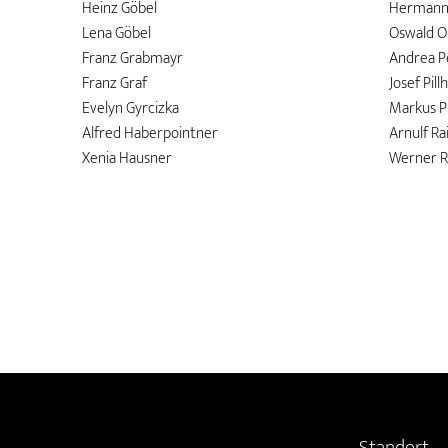
Heinz Göbel
Hermann 
Lena Göbel
Oswald O
Franz Grabmayr
Andrea P
Franz Graf
Josef Pill
Evelyn Gyrcizka
Markus P
Alfred Haberpointner
Arnulf Ra
Xenia Hausner
Werner R
Standort