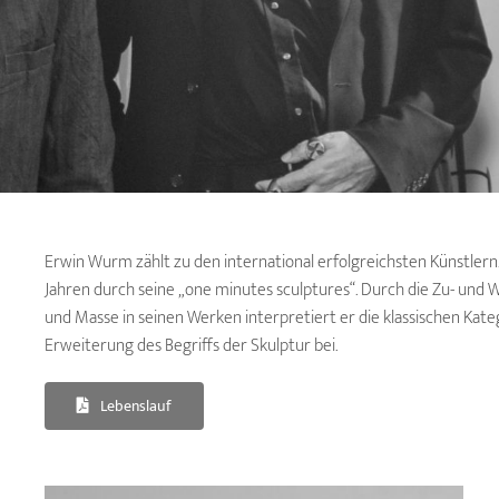
Erwin Wurm zählt zu den international erfolgreichsten Künstlern
Jahren durch seine „one minutes sculptures“. Durch die Zu- und
und Masse in seinen Werken interpretiert er die klassischen Kat
Erweiterung des Begriffs der Skulptur bei.
Lebenslauf