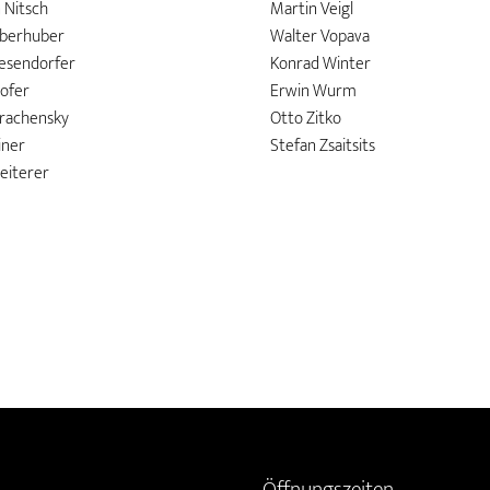
Nitsch
Martin Veigl
berhuber
Walter Vopava
esendorfer
Konrad Winter
hofer
Erwin Wurm
rachensky
Otto Zitko
iner
Stefan Zsaitsits
eiterer
Öffnungszeiten