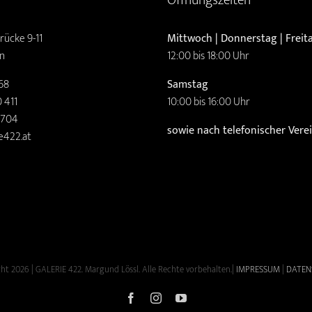
rücke 9-11
Mittwoch | Donnerstag | Freit
n
12:00 bis 18:00 Uhr
68
Samstag
 411
10:00 bis 16:00 Uhr
2704
sowie nach telefonischer Ver
e422.at
ht 2026 | GALERIE 422. Margund Lössl. Alle Rechte vorbehalten.|
IMPRESSUM
|
DATEN
Facebook
Instagram
YouTube