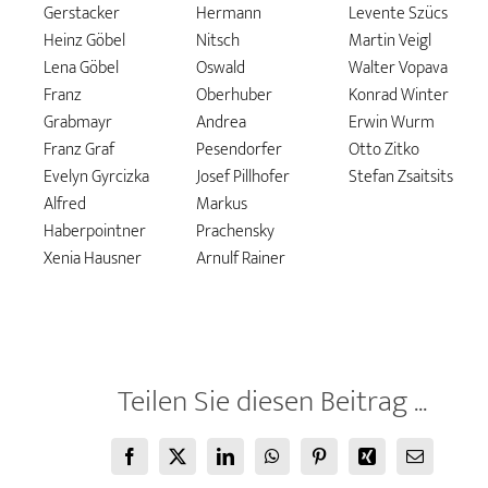
Gerstacker
Hermann
Levente Szücs
Heinz Göbel
Nitsch
Martin Veigl
Lena Göbel
Oswald
Walter Vopava
Franz
Oberhuber
Konrad Winter
Grabmayr
Andrea
Erwin Wurm
Franz Graf
Pesendorfer
Otto Zitko
Evelyn Gyrcizka
Josef Pillhofer
Stefan Zsaitsits
Alfred
Markus
Haberpointner
Prachensky
Xenia Hausner
Arnulf Rainer
Teilen Sie diesen Beitrag ...
Facebook
X
LinkedIn
WhatsApp
Pinterest
Xing
E-
Mail