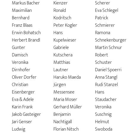
Markus Bacher
Kienzer
Scherer
Maximilian
Ronald
Eva Schlegel
Bernhard
Kodritsch
Patrick
Franz Blaas
Peter Kogler
Schmierer
Erwin Bohatsch
Hans
Ramona
Herbert Brandl
Kupelwieser
Schnekenburger
Gunter
Gabriele
Martin Schnur
Damisch
Kutschera
Robert
Veronika
Matthias
Schuster
Dirnhofer
Lautner
Daniel Spoerri
Oliver Dorfer
Haruko Maeda
Anna Stangl
Christian
Jürgen
Rudi Stanzel
Eisenberger
Messensee
Hans
Eva & Adele
Maria Moser
Staudacher
Karin Frank
Gerhard Müller
Veronika
Jakob Gasteiger
Benjamin
Suschnig
Jari Genser
Nachtigall
Helmut
Ludwig
Florian Nitsch
Swoboda