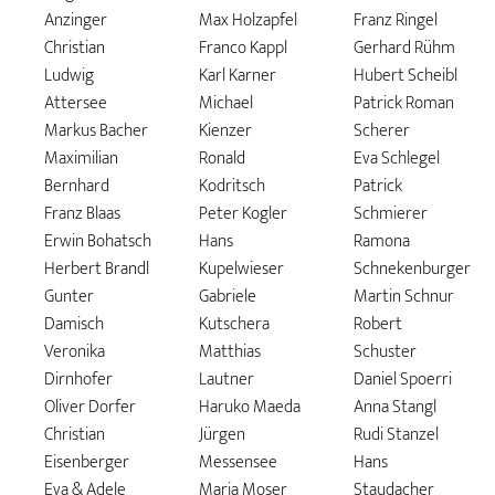
Anzinger
Max Holzapfel
Franz Ringel
Christian
Franco Kappl
Gerhard Rühm
Ludwig
Karl Karner
Hubert Scheibl
Attersee
Michael
Patrick Roman
Markus Bacher
Kienzer
Scherer
Maximilian
Ronald
Eva Schlegel
Bernhard
Kodritsch
Patrick
Franz Blaas
Peter Kogler
Schmierer
Erwin Bohatsch
Hans
Ramona
Herbert Brandl
Kupelwieser
Schnekenburger
Gunter
Gabriele
Martin Schnur
Damisch
Kutschera
Robert
Veronika
Matthias
Schuster
Dirnhofer
Lautner
Daniel Spoerri
Oliver Dorfer
Haruko Maeda
Anna Stangl
Christian
Jürgen
Rudi Stanzel
Eisenberger
Messensee
Hans
Eva & Adele
Maria Moser
Staudacher