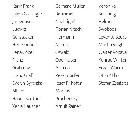
Karin Frank
Gerhard Müller
Veronika
Jakob Gasteiger
Benjamin
Suschnig
Jari Genser
Nachtigall
Helmut
Ludwig
Florian Nitsch
Swoboda
Gerstacker
Hermann
Levente Szücs
Heinz Göbel
Nitsch
Martin Veigl
Lena Göbel
Oswald
Walter Vopava
Franz
Oberhuber
Konrad Winter
Grabmayr
Andrea
Erwin Wurm
Franz Graf
Pesendorfer
Otto Zitko
Evelyn Gyrcizka
Josef Pillhofer
Stefan Zsaitsits
Alfred
Markus
Haberpointner
Prachensky
Xenia Hausner
Arnulf Rainer