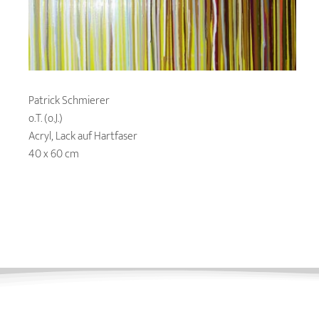
Patrick Schmierer
o.T. (o.J.)
Acryl, Lack auf Hartfaser
40 x 60 cm