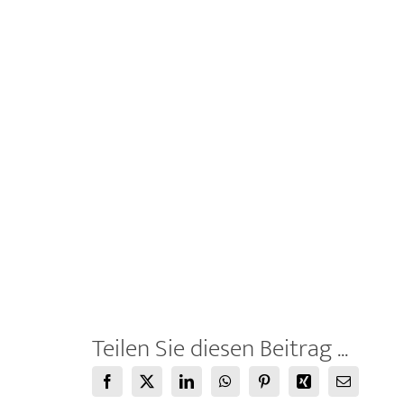
Teilen Sie diesen Beitrag ...
Facebook
X
LinkedIn
WhatsApp
Pinterest
Xing
E-
Mail