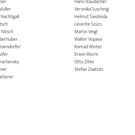
ser
Hans Staudacher
Müller
Veronika Suschnig
Nachtigall
Helmut Swoboda
itsch
Levente Szücs
Nitsch
Martin Veigl
berhuber
Walter Vopava
esendorfer
Konrad Winter
hofer
Erwin Wurm
rachensky
Otto Zitko
iner
Stefan Zsaitsits
eiterer