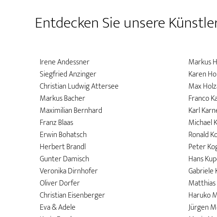
Entdecken Sie unsere Künstle
Irene Andessner
Markus H
Siegfried Anzinger
Karen Ho
Christian Ludwig Attersee
Max Holz
Markus Bacher
Franco K
Maximilian Bernhard
Karl Karn
Franz Blaas
Michael 
Erwin Bohatsch
Ronald Ko
Herbert Brandl
Peter Ko
Gunter Damisch
Hans Kup
Veronika Dirnhofer
Gabriele
Oliver Dorfer
Matthias
Christian Eisenberger
Haruko 
Eva & Adele
Jürgen M