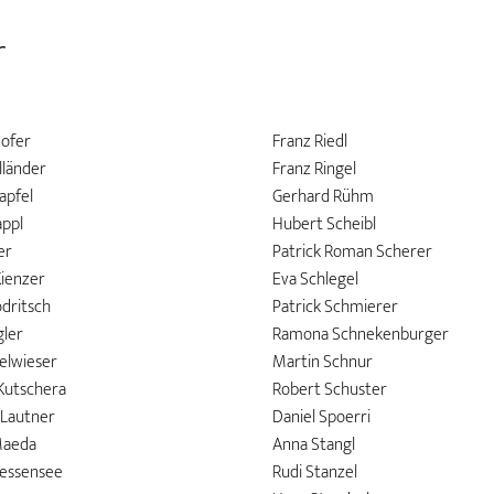
r
ofer
Franz Riedl
lländer
Franz Ringel
apfel
Gerhard Rühm
appl
Hubert Scheibl
er
Patrick Roman Scherer
Kienzer
Eva Schlegel
dritsch
Patrick Schmierer
gler
Ramona Schnekenburger
elwieser
Martin Schnur
 Kutschera
Robert Schuster
 Lautner
Daniel Spoerri
Maeda
Anna Stangl
essensee
Rudi Stanzel