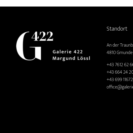
Standort
An der Traunb
4810 Gmunde
+43 7612 62 6
+43 664 24 20
+43 699 1167
office@galeri