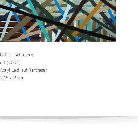
Patrick Schmierer
o.T. (2004)
Acryl, Lack auf Hartfaser
20,5 x 29 cm