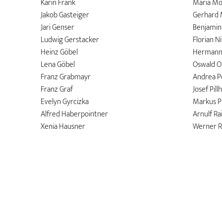
Karin Frank
Maria Mo
Jakob Gasteiger
Gerhard 
Jari Genser
Benjamin 
Ludwig Gerstacker
Florian N
Heinz Göbel
Hermann 
Lena Göbel
Oswald O
Franz Grabmayr
Andrea P
Franz Graf
Josef Pill
Evelyn Gyrcizka
Markus P
Alfred Haberpointner
Arnulf Ra
Xenia Hausner
Werner R