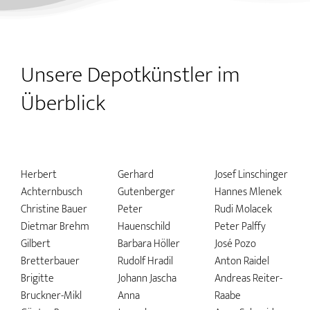
Unsere Depotkünstler im
Überblick
Herbert
Gerhard
Josef Linschinger
Achternbusch
Gutenberger
Hannes Mlenek
Christine Bauer
Peter
Rudi Molacek
Dietmar Brehm
Hauenschild
Peter Palffy
Gilbert
Barbara Höller
José Pozo
Bretterbauer
Rudolf Hradil
Anton Raidel
Brigitte
Johann Jascha
Andreas Reiter-
Bruckner-Mikl
Anna
Raabe