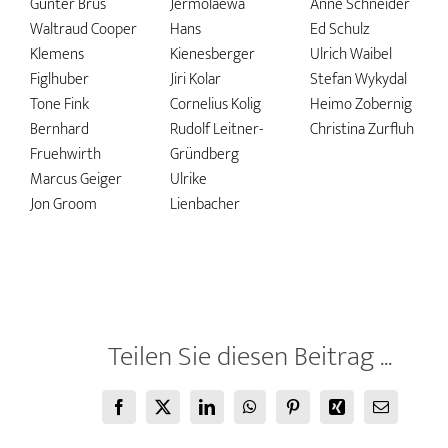
Günter Brus
Jermolaewa
Anne Schneider
Waltraud Cooper
Hans
Ed Schulz
Klemens
Kienesberger
Ulrich Waibel
Figlhuber
Jiri Kolar
Stefan Wykydal
Tone Fink
Cornelius Kolig
Heimo Zobernig
Bernhard
Rudolf Leitner-
Christina Zurfluh
Fruehwirth
Gründberg
Marcus Geiger
Ulrike
Jon Groom
Lienbacher
Teilen Sie diesen Beitrag ...
Facebook
X
LinkedIn
WhatsApp
Pinterest
Xing
E-
Mail