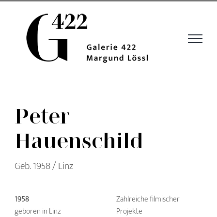
Zum
Inhalt
springen
Peter
Hauenschild
Geb. 1958 / Linz
1958
Zahlreiche filmischer
geboren in Linz
Projekte