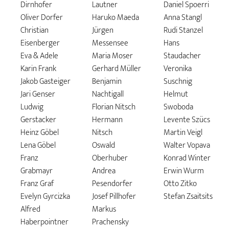
Dirnhofer
Lautner
Daniel Spoerri
Oliver Dorfer
Haruko Maeda
Anna Stangl
Christian
Jürgen
Rudi Stanzel
Eisenberger
Messensee
Hans
Eva & Adele
Maria Moser
Staudacher
Karin Frank
Gerhard Müller
Veronika
Jakob Gasteiger
Benjamin
Suschnig
Jari Genser
Nachtigall
Helmut
Ludwig
Florian Nitsch
Swoboda
Gerstacker
Hermann
Levente Szücs
Heinz Göbel
Nitsch
Martin Veigl
Lena Göbel
Oswald
Walter Vopava
Franz
Oberhuber
Konrad Winter
Grabmayr
Andrea
Erwin Wurm
Franz Graf
Pesendorfer
Otto Zitko
Evelyn Gyrcizka
Josef Pillhofer
Stefan Zsaitsits
Alfred
Markus
Haberpointner
Prachensky