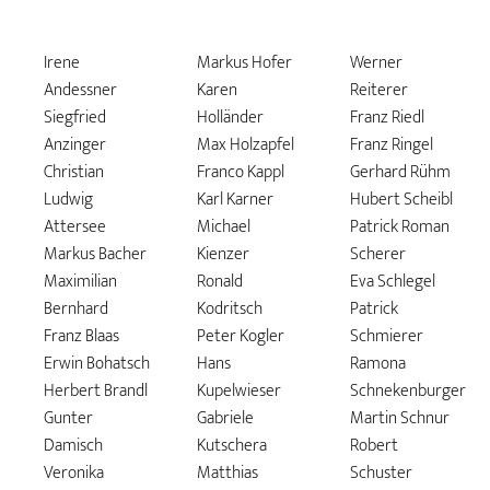
Irene
Markus Hofer
Werner
Andessner
Karen
Reiterer
Siegfried
Holländer
Franz Riedl
Anzinger
Max Holzapfel
Franz Ringel
Christian
Franco Kappl
Gerhard Rühm
Ludwig
Karl Karner
Hubert Scheibl
Attersee
Michael
Patrick Roman
Markus Bacher
Kienzer
Scherer
Maximilian
Ronald
Eva Schlegel
Bernhard
Kodritsch
Patrick
Franz Blaas
Peter Kogler
Schmierer
Erwin Bohatsch
Hans
Ramona
Herbert Brandl
Kupelwieser
Schnekenburger
Gunter
Gabriele
Martin Schnur
Damisch
Kutschera
Robert
Veronika
Matthias
Schuster