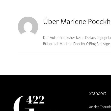
Über
Marlene Poeckh
Der Autor hat bisher keine Details angegeb
Bisher hat Marlene Poeckh, 0 Blog Beiträge
Standort
An der Traunb