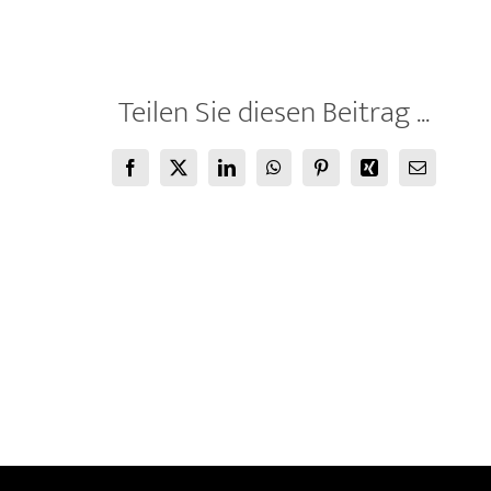
Teilen Sie diesen Beitrag ...
Facebook
X
LinkedIn
WhatsApp
Pinterest
Xing
E-
Mail
PARALLEL
VIENNA
2025:
Laura
Aberham