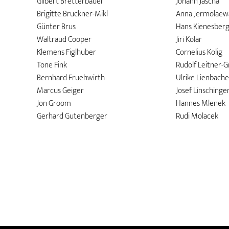
Gilbert Bretterbauer
Johann Jascha
Brigitte Bruckner-Mikl
Anna Jermolaew
Günter Brus
Hans Kienesber
Waltraud Cooper
Jiri Kolar
Klemens Figlhuber
Cornelius Kolig
Tone Fink
Rudolf Leitner-
Bernhard Fruehwirth
Ulrike Lienbache
Marcus Geiger
Josef Linschinge
Jon Groom
Hannes Mlenek
Gerhard Gutenberger
Rudi Molacek