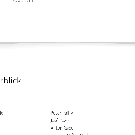
70 x 52 cm
rblick
ld
Peter Palffy
José Pozo
Anton Raidel