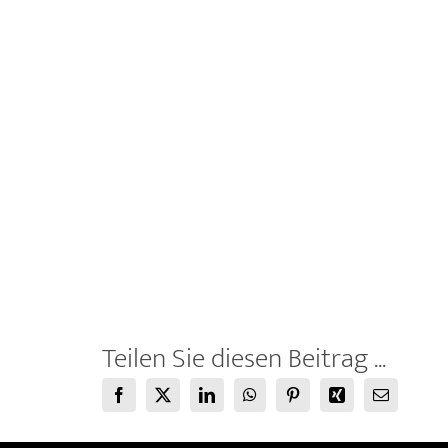
Teilen Sie diesen Beitrag ...
Facebook
X
LinkedIn
WhatsApp
Pinterest
Xing
E-
Mail