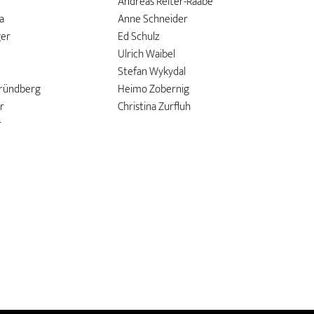
Andreas Reiter-Raabe
a
Anne Schneider
ger
Ed Schulz
Ulrich Waibel
Stefan Wykydal
Gründberg
Heimo Zobernig
r
Christina Zurfluh
r