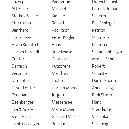
Ludwig
Karl Karner
Hubert Scheibl
Attersee
Michael
Patrick Roman
Markus Bacher
Kienzer
Scherer
Maximilian
Ronald
Eva Schlegel
Bernhard
Kodritsch
Patrick
Franz Blaas
Peter Kogler
Schmierer
Erwin Bohatsch
Hans
Ramona
Herbert Brandl
Kupelwieser
Schnekenburger
Gunter
Gabriele
Martin Schnur
Damisch
Kutschera
Robert
Veronika
Matthias
Schuster
Dirnhofer
Lautner
Daniel Spoerri
Oliver Dorfer
Haruko Maeda
Anna Stangl
Christian
Jürgen
Rudi Stanzel
Eisenberger
Messensee
Hans
Eva & Adele
Maria Moser
Staudacher
Karin Frank
Gerhard Müller
Veronika
Jakob Gasteiger
Benjamin
Suschnig