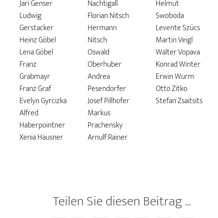
Jari Genser
Nachtigall
Helmut
Ludwig
Florian Nitsch
Swoboda
Gerstacker
Hermann
Levente Szücs
Heinz Göbel
Nitsch
Martin Veigl
Lena Göbel
Oswald
Walter Vopava
Franz
Oberhuber
Konrad Winter
Grabmayr
Andrea
Erwin Wurm
Franz Graf
Pesendorfer
Otto Zitko
Evelyn Gyrcizka
Josef Pillhofer
Stefan Zsaitsits
Alfred
Markus
Haberpointner
Prachensky
Xenia Hausner
Arnulf Rainer
Teilen Sie diesen Beitrag ...