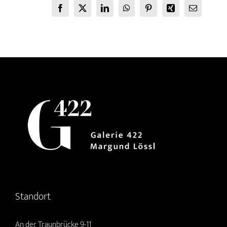
Facebook
X
LinkedIn
WhatsApp
Pinterest
Xing
E-
Mail
Standort
An der Traunbrücke 9-11