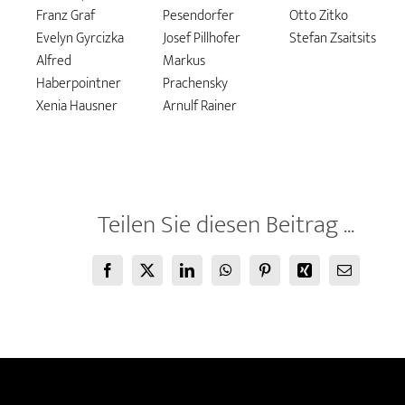
Franz Graf
Pesendorfer
Otto Zitko
Evelyn Gyrcizka
Josef Pillhofer
Stefan Zsaitsits
Alfred
Markus
Haberpointner
Prachensky
Xenia Hausner
Arnulf Rainer
Teilen Sie diesen Beitrag ...
Facebook
X
LinkedIn
WhatsApp
Pinterest
Xing
E-
Mail