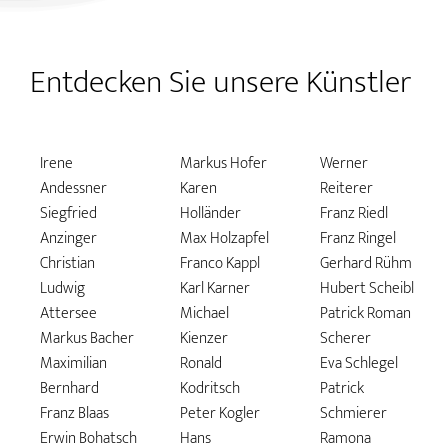
Entdecken Sie unsere Künstler
Irene
Markus Hofer
Werner
Andessner
Karen
Reiterer
Siegfried
Holländer
Franz Riedl
Anzinger
Max Holzapfel
Franz Ringel
Christian
Franco Kappl
Gerhard Rühm
Ludwig
Karl Karner
Hubert Scheibl
Attersee
Michael
Patrick Roman
Markus Bacher
Kienzer
Scherer
Maximilian
Ronald
Eva Schlegel
Bernhard
Kodritsch
Patrick
Franz Blaas
Peter Kogler
Schmierer
Erwin Bohatsch
Hans
Ramona