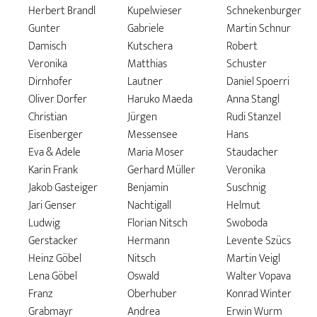
Herbert Brandl
Kupelwieser
Schnekenburger
Gunter
Gabriele
Martin Schnur
Damisch
Kutschera
Robert
Veronika
Matthias
Schuster
Dirnhofer
Lautner
Daniel Spoerri
Oliver Dorfer
Haruko Maeda
Anna Stangl
Christian
Jürgen
Rudi Stanzel
Eisenberger
Messensee
Hans
Eva & Adele
Maria Moser
Staudacher
Karin Frank
Gerhard Müller
Veronika
Jakob Gasteiger
Benjamin
Suschnig
Jari Genser
Nachtigall
Helmut
Ludwig
Florian Nitsch
Swoboda
Gerstacker
Hermann
Levente Szücs
Heinz Göbel
Nitsch
Martin Veigl
Lena Göbel
Oswald
Walter Vopava
Franz
Oberhuber
Konrad Winter
Grabmayr
Andrea
Erwin Wurm